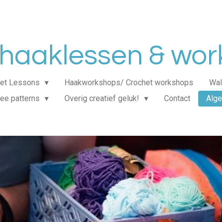
haaklessen & wo
het Lessons
Haakworkshops/ Crochet workshops
Wal
ree patterns
Overig creatief geluk!
Contact
Alg