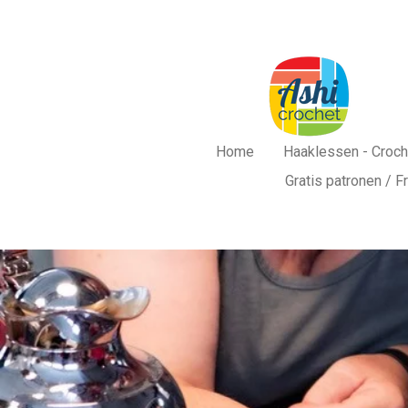
Ga
direct
naar
de
hoofdinhoud
Home
Haaklessen - Croc
Gratis patronen / F