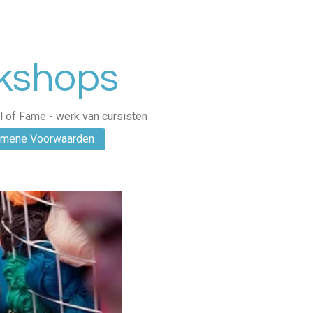
rkshops
l of Fame - werk van cursisten
emene Voorwaarden